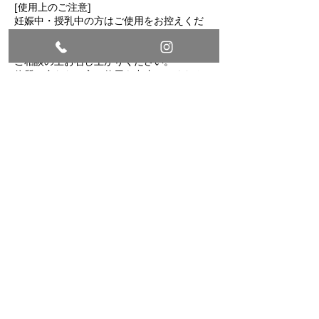
[使用上のご注意]
妊娠中・授乳中の方はご使用をお控えくだ
さい。
薬を服用あるいは通院中の方はお医者様に
ご相談の上お召し上がりください。
体質に合わない方は使用を中止してくださ
い。
カニ・エビ由来成分を含みます。甲殻類ア
レルギーのある方はご注意ください。
[製造者]
株式会社夢実耕望
岩手県二戸市浄法寺町明神沢56-2
栄養補助食品
食生活は、主食、主菜、副菜を基本に、食
事のバランスを。
the Protect & Growはこちらから