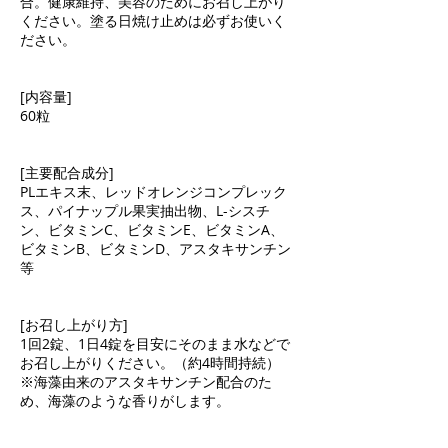
合。健康維持、美容のためにお召し上がり
ください。塗る日焼け止めは必ずお使いく
ださい。
[内容量]
60粒
[主要配合成分]
PLエキス末、レッドオレンジコンプレック
ス、パイナップル果実抽出物、L-シスチ
ン、ビタミンC、ビタミンE、ビタミンA、
ビタミンB、ビタミンD、アスタキサンチン
等
[お召し上がり方]
1回2錠、1日4錠を目安にそのまま水などで
お召し上がりください。（約4時間持続）
※海藻由来のアスタキサンチン配合のた
め、海藻のような香りがします。