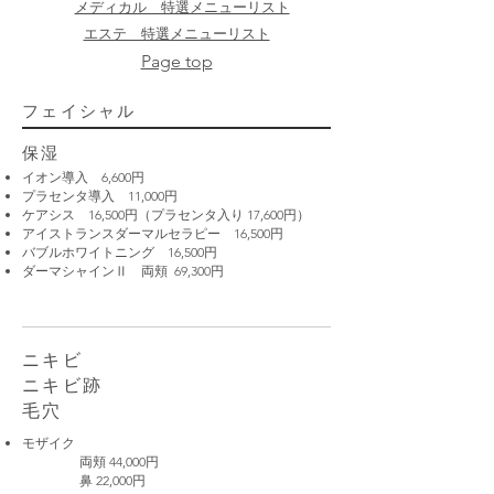
​メディカル 特選メニューリスト
エステ 特選メニューリスト
Page top
フェイシャル
保湿
イオン導入 6,600円
プラセンタ導入 11,000円
ケアシス 16,500円（プラセンタ入り 17,600円）
アイストランスダーマルセラピー 16
,5
00円
バブルホワイトニング 16
,5
00円
ダーマシャインⅡ 両頬 69,300円
ニキビ
ニキビ跡
​毛穴
モザイク
両頬 44,000円
鼻 22,000円