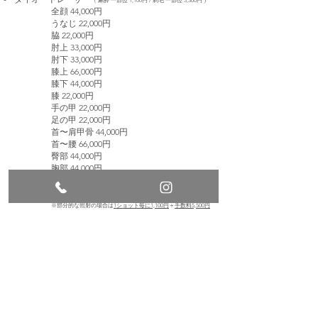
（ 麻酔 一部位 1,100円 / 剃毛 一部位 3,300円 ）
全顔 44,000円
うなじ 22,000円
脇 22,000円
肘上 33,000円
肘下 33
,0
00円
膝上 66
,0
00円
膝下 44
,0
00円
膝 22,000円
手の甲 22,000円
足の甲 22,000円
首〜肩甲骨 44
,0
00円
首〜腰 66,000円
臀部 44
,0
00円
胸部 44
,0
00円
腹部 44,000円
V IOライン 44,000円
※部分的な照射の場合は
1ショット毎に1,100円
＋
手数料5,500円
がかかります。
Page top
薄毛治療