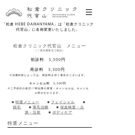
「松倉 HEBE DAIKANYAMA」は「松倉クリニック
代官山」に名称変更いたしました。
松倉クリニック代官山 メニュー
​（＊表示価格全て税込）
​初診料 5,500円
再診料 3,300円
※治療内容によっては、再診料を頂く場合がございます。
キャンセル料 5,500円
※ご予約日の前日17時以降の変更・キャンセルは、キャンセ
ル料がかかります。
■
特選メニュー
■
フェイシャル
​ ■
脱毛​
■
薄毛治療
​ ■
採血検査・点
滴・注射
​ ■
ボディケア
特選メニュー