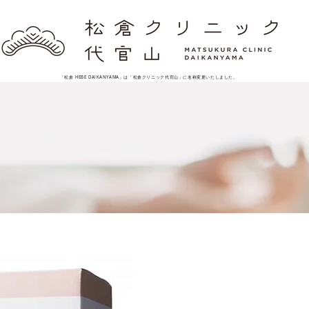
「松倉 HEBE DAIKANYAMA」は「松倉クリニック代官山」に名称変更いたしました。