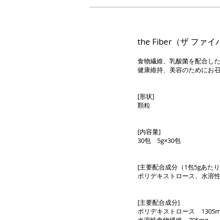
the Fiber（ザ ファ
食物繊維、乳酸菌を配合し
健康維持、美容のためにお
[形状]
顆粒
[内容量]
30包 5g×30包
[主要配合成分（1包5gあたり
ポリデキストロース、水溶性
[主要配合成分]
ポリデキストロース 1305m