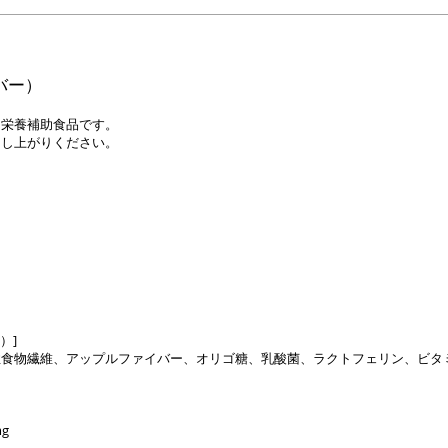
イバー）
た栄養補助食品です。
召し上がりください。
）]
食物繊維、アップルファイバー、オリゴ糖、乳酸菌、ラクトフェリン、ビタミ
g