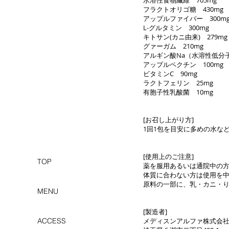
水溶性食物繊維 705mg
フラクトオリゴ糖 430mg
アップルファイバー 300m
L-グルタミン 300mg
キトサン(カニ由来) 279mg
グァーガム 210mg
アルギン酸Na（水溶性低分子
アップルペクチン 100mg
ビタミンC 90mg
ラクトフェリン 25mg
有胞子性乳酸菌 10mg
[お召し上がり方]
1回1包を目安に多めの水な
[使用上のご注意]
TOP
薬を服用あるいは通院中の
体質に合わない方は使用を
原料の一部に、乳・カニ・
MENU
[製造者]
ACCESS
メディスンアルファ株式会