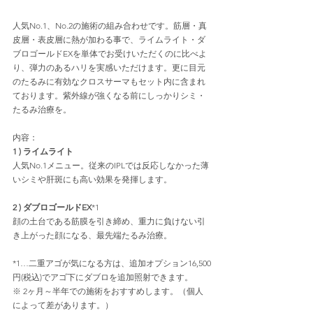
人気No.1、No.2の施術の組み合わせです。筋層・真
皮層・表皮層に熱が加わる事で、ライムライト・ダ
ブロゴールドEXを単体でお受けいただくのに比べよ
り、弾力のあるハリを実感いただけます。更に目元
のたるみに有効なクロスサーマもセット内に含まれ
ております。紫外線が強くなる前にしっかりシミ・
たるみ治療を。
内容：
1 ) ライムライト
人気No.1メニュー。従来のIPLでは反応しなかった薄
いシミや肝斑にも高い効果を発揮します。
2 ) ダブロゴールドEX
*1
顔の土台である筋膜を引き締め、重力に負けない引
き上がった顔になる、最先端たるみ治療。
*1…二重アゴが気になる方は、追加オプション16,500
円(税込)でアゴ下にダブロを追加照射できます。
※ 2ヶ月～半年での施術をおすすめします。（個人
によって差があります。）