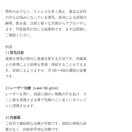
男性のみでなく、ストレスを多く抱え、最近は女性
の方もお悩みになっている薄毛。採決による原因の
解明、飲み薬、注射と様々な方面からアプローチし
ます。円形脱毛の方にも効果的です。まずは医師に
ご相談ください。
内容：
1 ) 育毛注射
薬液を薄毛の部分に直接注射する方法です。内服薬
との併用により効果を実感・持続することができま
す。症状にもよりますが、月1回〜4回の通院が必要
です。
2 ) レーザー治療（Laser RE-grow）
レーザーを用い、頭皮に細かい無数の穴をあけ、そ
こに薬を浸透させる事で毛根のごく近くにダイレク
トに浸透させます。
3 ) 内服薬
ご自宅で継続的な治療が可能です。頻回の来院の必
要がなく、比較的手頃な治療です。